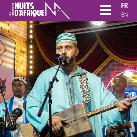
FR
EN