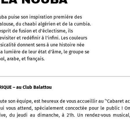
ba puise son inspiration première des
alouse, du chaabi algérien et de la cumbia.
prit de fusion et d’éclectisme, ils
isiter et redéfinir à l’infini. Les couleurs
sicalité donnent sens à une histoire née
 la lumière de leur état d’âme, le groupe se
l, arabe, et français.
IQUE – au Club Balattou
ute son équipe, est heureux de vous accueillir au ‘’Cabaret ac
ui vous attend, spécialement concoctée pour le public ! 
ive, du jeudi au dimanche, à 21h. Un rendez-vous musical,
ue latine, à ne surtout pas manquer !