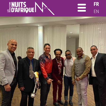
FR
EN