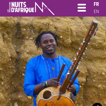
FR
EN