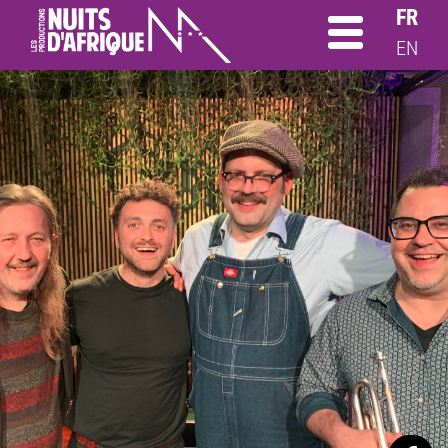
FR
EN