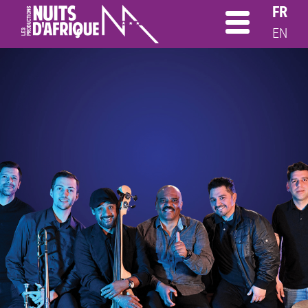
FR
EN