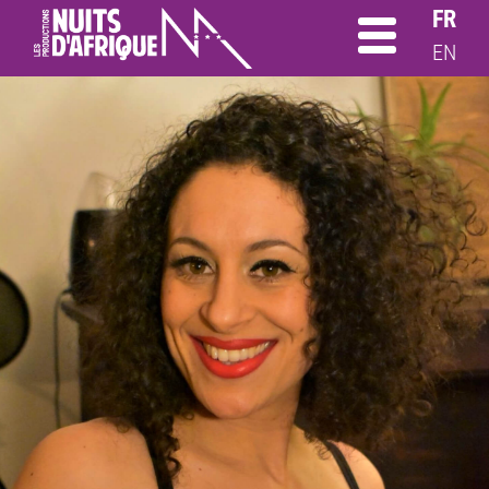
FR
EN