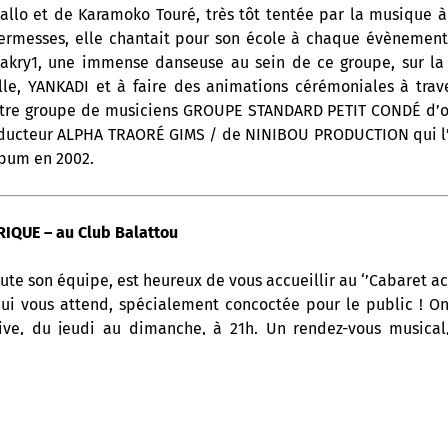
allo et de Karamoko Touré, très tôt tentée par la musique à 
Kermesses, elle chantait pour son école à chaque évènement. 
onakry1, une immense danseuse au sein de ce groupe, sur 
le, YANKADI et à faire des animations cérémoniales à tra
utre groupe de musiciens GROUPE STANDARD PETIT CONDÉ d’où 
oducteur ALPHA TRAORÉ GIMS / de NINIBOU PRODUCTION qui l’
lbum en 2002.
IQUE – au Club Balattou
ute son équipe, est heureux de vous accueillir au ‘’Cabaret ac
ui vous attend, spécialement concoctée pour le public ! 
ive, du jeudi au dimanche, à 21h. Un rendez-vous musical,
ue latine, à ne surtout pas manquer !