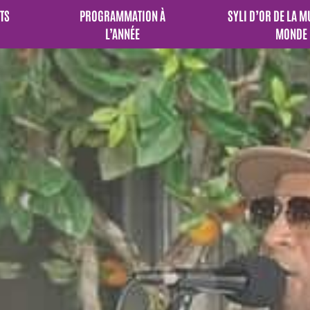
TS
PROGRAMMATION À
SYLI D’OR DE LA 
L’ANNÉE
MONDE