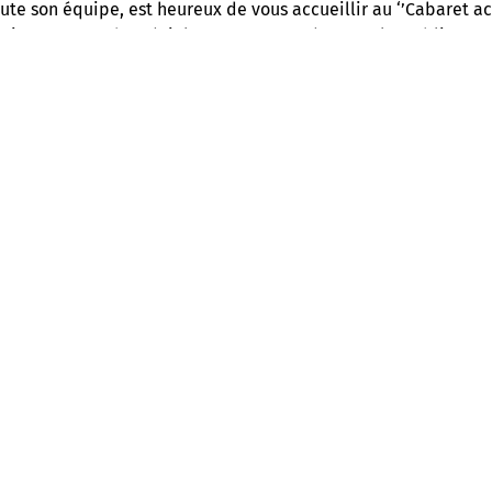
ute son équipe, est heureux de vous accueillir au ‘’Cabaret ac
ui vous attend, spécialement concoctée pour le public ! 
ive, du jeudi au dimanche, à 21h. Un rendez-vous musical,
ue latine, à ne surtout pas manquer !