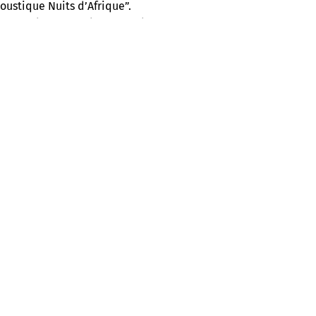
oustique Nuits d’Afrique”.
On vous donne rendez-vous chaque
 qui vous fait voyager à travers