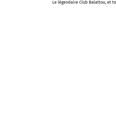
Le légendaire Club Balattou, et to
C’est toute une programmation q
semaine, avec des prestations l
l’Afrique, les Antilles et l’Amériq
INFOLETTRE