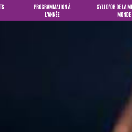
TS
PROGRAMMATION À
SYLI D’OR DE LA 
L’ANNÉE
MONDE