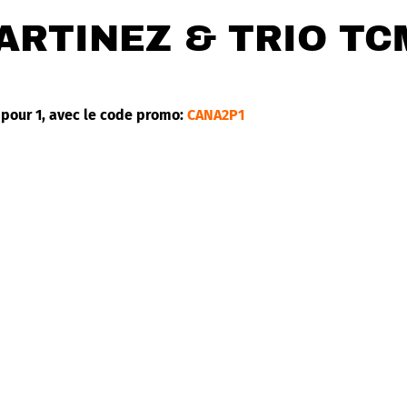
ARTINEZ & TRIO TC
pour 1, avec le code promo:
CANA2P1
 et montréalais, Le Trio The Cuban Martinez Show, dirigé pa
ubaine et latine.
talent et leur énergie sur scène, ils vous feront voyager aux 
ces artistes de grand talent lors de cette soirée unique qui v