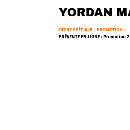
YORDAN M
OFFRE SPÉCIALE – PROMOTION :
PRÉVENTE EN LIGNE : Promotion 2 
Regroupant des musiciens cubains
est un spectacle festif à saveur c
Ils sauront vous charmer par leur 
cha, bachata, merengue.
Vous serez comblés et séduits par 