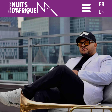
FR
EN