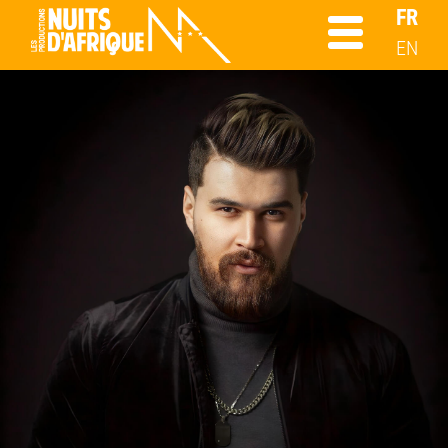
FR
EN