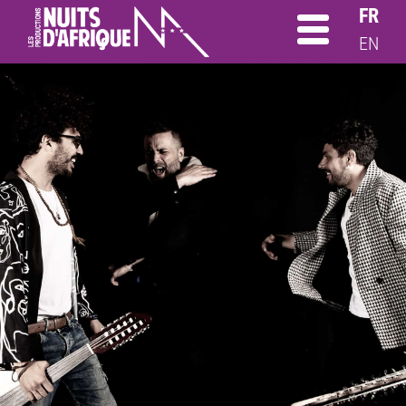
FR
EN