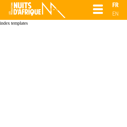
FR
EN
index templates