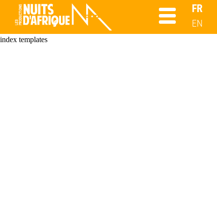
FR
EN
index templates