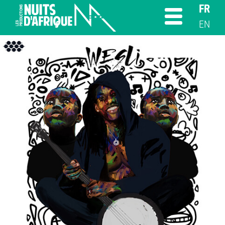
FR
EN