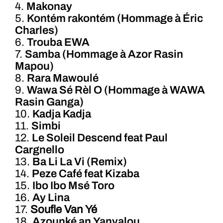
4.
Makonay
5.
Kontém rakontém (Hommage à Éric
Charles)
6.
Trouba EWA
7.
Samba (Hommage à Azor Rasin
Mapou)
8.
Rara Mawoulé
9.
Wawa Sé Rèl O (Hommage à WAWA
Rasin Ganga)
10.
Kadja Kadja
11.
Simbi
12.
Le Soleil Descend feat Paul
Cargnello
13.
Ba Li La Vi (Remix)
14.
Peze Café feat Kizaba
15.
Ibo Ibo Msé Toro
16.
Ay Lina
17.
Soufle Van Yé
18.
Azounké an Yanvalou