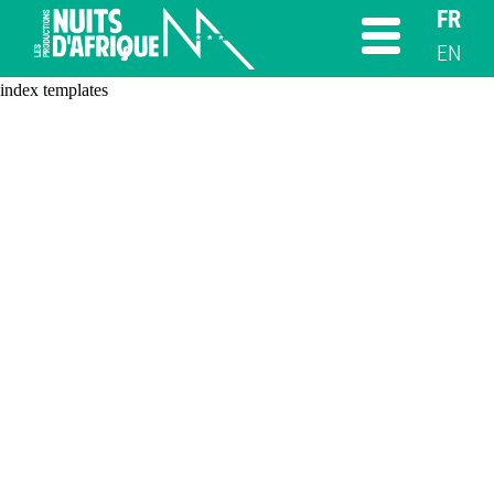
FR
EN
index templates