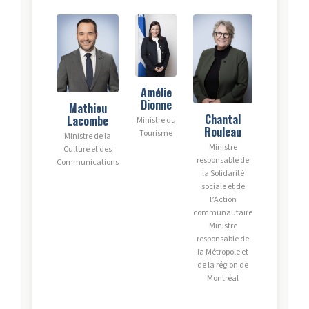
Amélie
Dionne
Mathieu
Chantal
Lacombe
Ministre du
Rouleau
Tourisme
Ministre de la
Ministre
Culture et des
responsable de
Communications
la Solidarité
sociale et de
l’Action
communautaire
Ministre
responsable de
la Métropole et
de la région de
Montréal