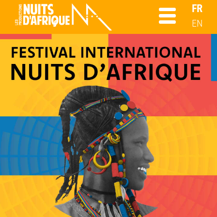
FR
EN