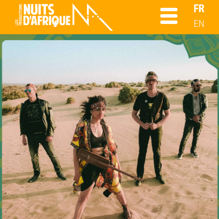
FR
EN