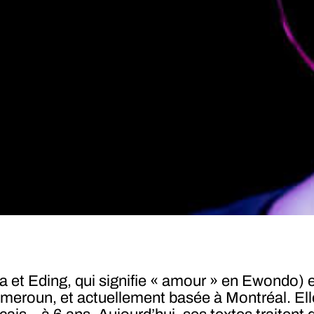
 et Eding, qui signifie « amour » en Ewondo) 
ameroun, et actuellement basée à Montréal. El