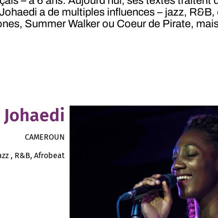
çais – à 6 ans. Aujourd’hui, ses textes traitent
. Johaedi a de multiples influences – jazz, R&B,
Jones, Summer Walker ou Coeur de Pirate, mais
Johaedi
CAMEROUN
azz , R&B, Afrobeat