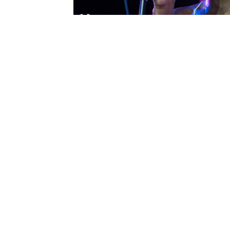
r des
fres
al et les