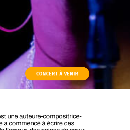
CONCERT À VENIR
est une auteure-compositrice-
le a commencé à écrire des