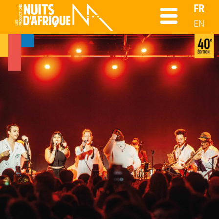
FR
EN