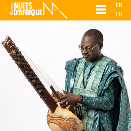
FR
EN