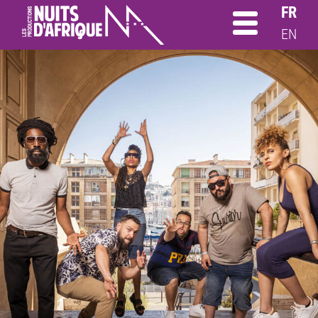
FR
EN