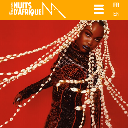
FR
EN