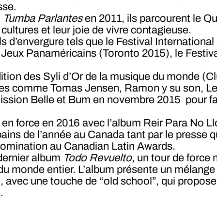
sse.
m
Tumba Parlantes
en 2011, ils parcourent le Q
cultures et leur joie de vivre contagieuse.
als d’envergure tels que le Festival Internationa
les Jeux Panaméricains (Toronto 2015), le Fest
ition des Syli d’Or de la musique du monde (Cl
stes comme Tomas Jensen, Ramon y su son, Leng
mission Belle et Bum en novembre 2015 pour fair
 en force en 2016 avec l’album Reir Para No L
ains de l’année au Canada tant par le presse qu
nomination au Canadian Latin Awards.
 dernier album
Todo Revuelto
, un tour de force
no du monde entier. L’album présente un mélang
, avec une touche de “old school”, qui propos
.