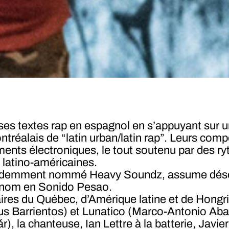
es textes rap en espagnol en s’appuyant sur u
réalais de “latin urban/latin rap”. Leurs com
ents électroniques, le tout soutenu par des ry
 latino-américaines.
cédemment nommé Heavy Soundz, assume désor
n nom en Sonido Pesao.
ires du Québec, d’Amérique latine et de Hongr
 Barrientos) et Lunatico (Marco-Antonio Abal 
), la chanteuse, Ian Lettre à la batterie, Javi