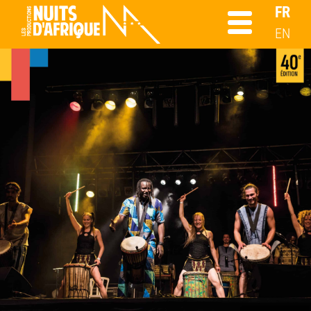
FR
EN