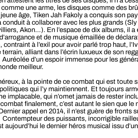
ttestent les titres de ses disques, il n’a cess
 comme une arme, les disques comme des brûlot
jeune âge, Tiken Jah Fakoly a conquis son pay
l’a conduit à collaborer avec les plus grands (
lliers, Akon…). En l’espace de dix albums, il 
d’arrogance et de musique émaillée de déclarat
 contraint à l’exil pour avoir parlé trop haut, l’
errain, alliant dans l’écrin luxueux de son regga
e. Auréolée d’un espoir immense pour les généra
monde meilleur.
reux, à la pointe de ce combat qui est toute sa 
es politiques qui l’y maintiennent. Et toujours 
 implacable, qui n’omet jamais de rester inclusi
combat finalement, c’est autant le sien que le
rnier appel en 2014, il n’est guère de fronts su
Contempteur des puissants, incorrigible railleur
t aujourd’hui le dernier héros musical issu d’un