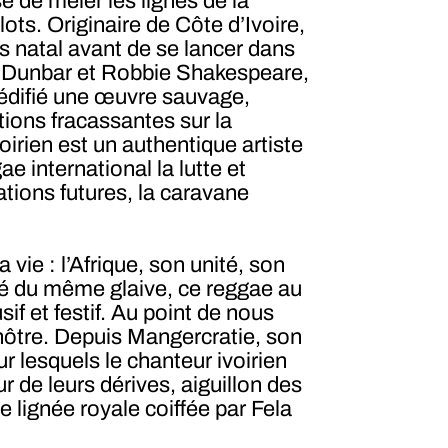
é de mêler les lignes de la
s. Originaire de Côte d’Ivoire,
s natal avant de se lancer dans
Sly Dunbar et Robbie Shakespeare,
a édifié une œuvre sauvage,
ions fracassantes sur la
Ivoirien est un authentique artiste
e international la lutte et
tions futures, la caravane
vie : l’Afrique, son unité, son
armé du même glaive, ce reggae au
f et festif. Au point de nous
 nôtre. Depuis Mangercratie, son
r lesquels le chanteur ivoirien
 de leurs dérives, aiguillon des
e lignée royale coiffée par Fela