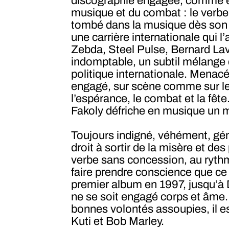
discographie engagée, comme en a
musique et du combat : le verbe
tombé dans la musique dès son 
une carrière internationale qui 
Zebda, Steel Pulse, Bernard Lavi
indomptable, un subtil mélange 
politique internationale. Menacé,
engagé, sur scène comme sur le t
l’espérance, le combat et la fêt
Fakoly défriche en musique un 
Toujours indigné, véhément, géné
droit à sortir de la misère et d
verbe sans concession, au rythme
faire prendre conscience que ce 
premier album en 1997, jusqu’à De
ne se soit engagé corps et âme. 
bonnes volontés assoupies, il es
Kuti et Bob Marley.