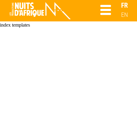
FR
EN
index templates