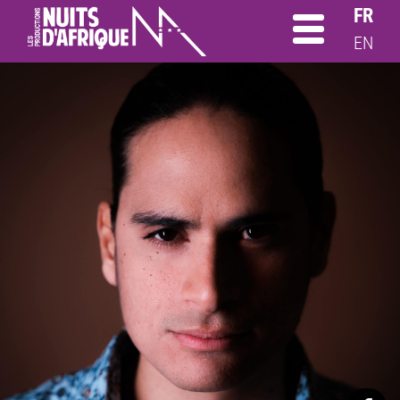
FR
EN