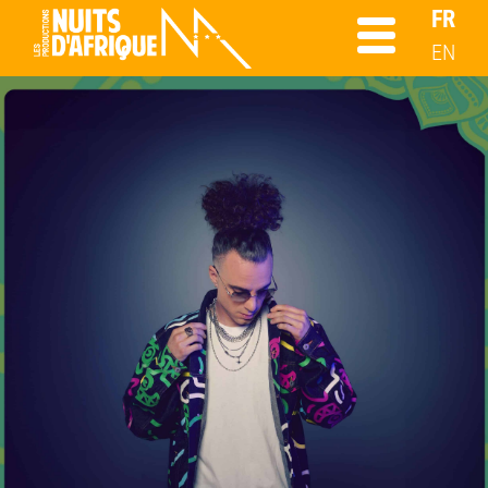
FR
EN