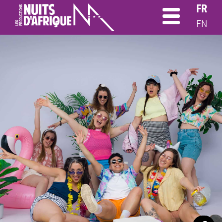
FR
EN