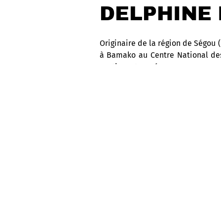
DELPHINE
Originaire de la région de Ségou 
à Bamako au Centre National des 
partie en tournée.
Forte de ces expériences et de sa
son album “Cocody”, où elle s’es
voix exceptionnelle et orchestra
Delphine Mounkoro chante dans 
instruments du terroir, et nota
la Diva du Bwatun » fait l’unanimi