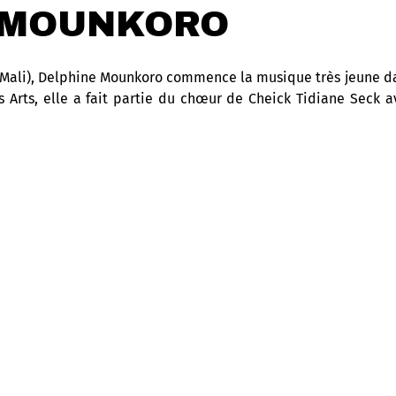
 MOUNKORO
(Mali), Delphine Mounkoro commence la musique très jeune dan
Arts, elle a fait partie du chœur de Cheick Tidiane Seck a
 renommée grandissante, elle décide d’entamer sa carrière so
t distinguée par un talent particulièrement impressionnant 
tion mélodieuse.
un style tradi-moderne bwa, où les instruments contemp
mment le balafon, qui prend une place prépondérante dans s
té !