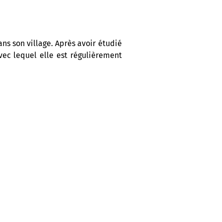
s son village. Après avoir étudié
vec lequel elle est régulièrement
lo. L’année 2019 voit la sortie de
– entre grande maîtrise scénique,
orains côtoient joyeusement les
on œuvre. Celle qu’on surnomme «