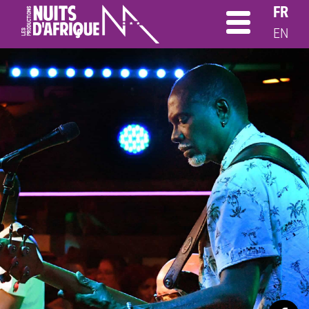
FR
EN