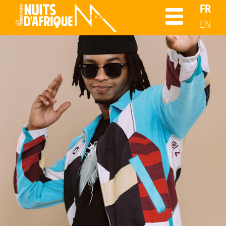
FR
EN