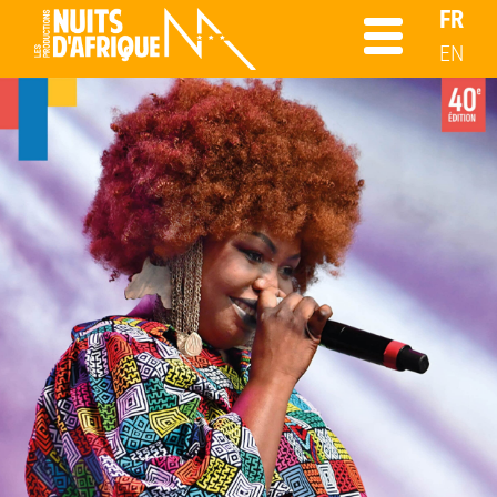
FR
EN