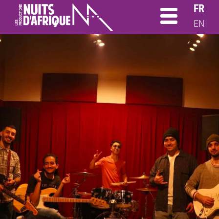
FR
EN