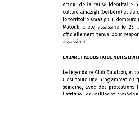
Acteur de la cause identitaire 
culture amazigh (berbère) et au c
le territoire amazigh. Il demeure
Matoub a été assassiné le 25 ju
officiellement tenus pour respo
assassinat.
CABARET ACOUSTIQUE NUITS D’AFR
Le légendaire Club Balattou, et to
C’est toute une programmation q
semaine, avec des prestations l
l’Afrique, les Antilles et l’Amériq