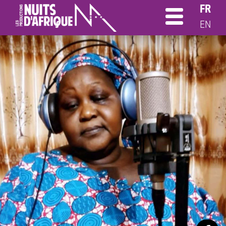
FR
EN