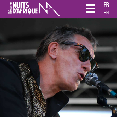
FR
EN