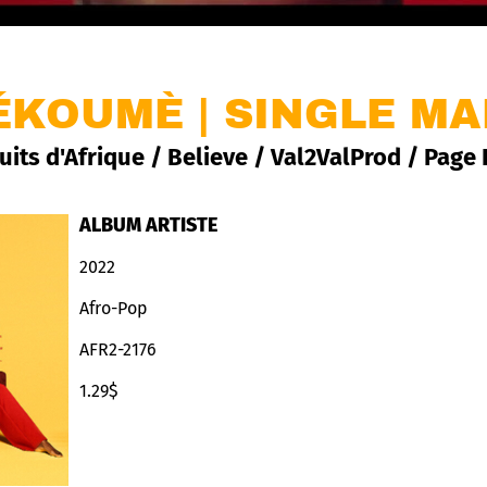
ÉKOUMÈ | SINGLE M
its d'Afrique / Believe / Val2ValProd / Page
ALBUM ARTISTE
2022
Afro-Pop
AFR2-2176
1.29$