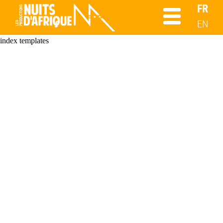
FR
EN
index templates