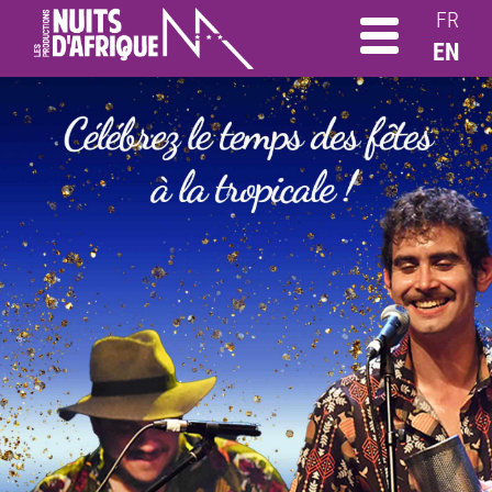
FR
EN