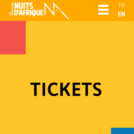
FR
EN