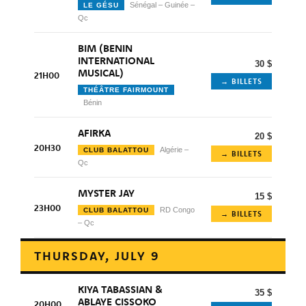
Sénégal – Guinée –
LE GÉSU
Qc
BIM (BENIN
INTERNATIONAL
30 $
MUSICAL)
21H00
→ BILLETS
THÉÂTRE FAIRMOUNT
Bénin
AFIRKA
20 $
20H30
Algérie –
CLUB BALATTOU
→ BILLETS
Qc
MYSTER JAY
15 $
23H00
RD Congo
CLUB BALATTOU
→ BILLETS
– Qc
THURSDAY, JULY 9
KIYA TABASSIAN &
35 $
ABLAYE CISSOKO
20H00