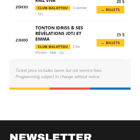
RAÍZ VIVA
20 $
20H30
Colombie
CLUB BALATTOU
→ BILLETS
– Qc
TONTON IDRISS & SES
RÉVÉLATIONS JDTJ ET
15 $
EMMA
23H00
→ BILLETS
Côte
CLUB BALATTOU
d’Ivoire – Mali – Qc
Ticket price includes taxes but not service fees.
Programming subject to change without notice.
NEWSLETTER