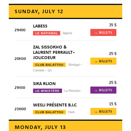
SUNDAY, JULY 12
35 $
LABESS
21H00
→ BILLETS
Algérie
LE NATIONAL
ZAL SISSOKHO &
LAURENT PERRAULT-
25 $
JOLICOEUR
20H30
→ BILLETS
Sénégal –
CLUB BALATTOU
Canada – Qc
25 $
SIKA RLION
21H30
→ BILLETS
La Réunion
LE MINISTÈRE
15 $
WESLI PRÉSENTE B.I.C
23H00
→ BILLETS
Haïti
CLUB BALATTOU
MONDAY, JULY 13