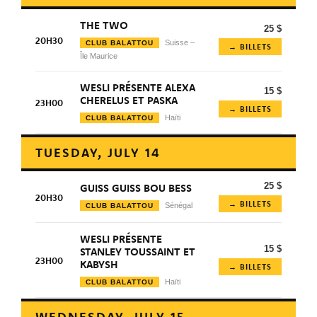
THE TWO
25 $
20H30
Suisse –
CLUB BALATTOU
→ BILLETS
Île Maurice
WESLI PRÉSENTE ALEXA
15 $
CHERELUS ET PASKA
23H00
→ BILLETS
Haïti
CLUB BALATTOU
TUESDAY, JULY 14
25 $
GUISS GUISS BOU BESS
20H30
→ BILLETS
Sénégal
CLUB BALATTOU
WESLI PRÉSENTE
15 $
STANLEY TOUSSAINT ET
23H00
KABYSH
→ BILLETS
Haïti
CLUB BALATTOU
WEDNESDAY, JULY 15