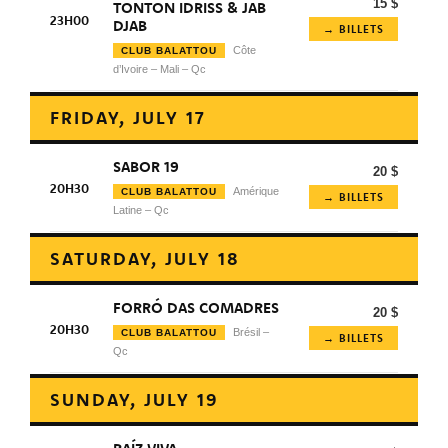
15 $
TONTON IDRISS & JAB
23H00
DJAB
→ BILLETS
Côte
CLUB BALATTOU
d’Ivoire – Mali – Qc
FRIDAY, JULY 17
SABOR 19
20 $
20H30
Amérique
CLUB BALATTOU
→ BILLETS
Latine – Qc
SATURDAY, JULY 18
FORRÓ DAS COMADRES
20 $
20H30
Brésil –
CLUB BALATTOU
→ BILLETS
Qc
SUNDAY, JULY 19