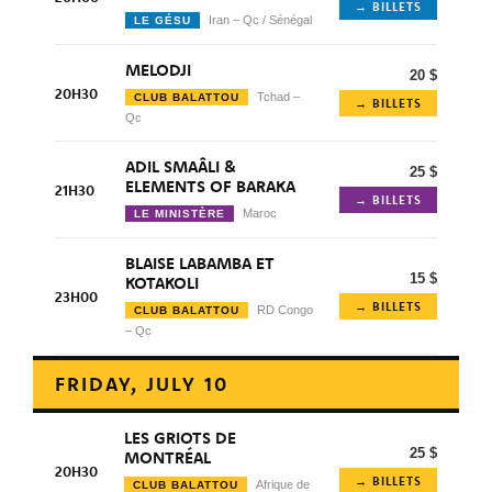
→ BILLETS
Iran – Qc / Sénégal
LE GÉSU
MELODJI
20 $
20H30
Tchad –
CLUB BALATTOU
→ BILLETS
Qc
ADIL SMAÂLI &
25 $
ELEMENTS OF BARAKA
21H30
→ BILLETS
Maroc
LE MINISTÈRE
BLAISE LABAMBA ET
15 $
KOTAKOLI
23H00
→ BILLETS
RD Congo
CLUB BALATTOU
– Qc
FRIDAY, JULY 10
LES GRIOTS DE
25 $
MONTRÉAL
20H30
→ BILLETS
Afrique de
CLUB BALATTOU