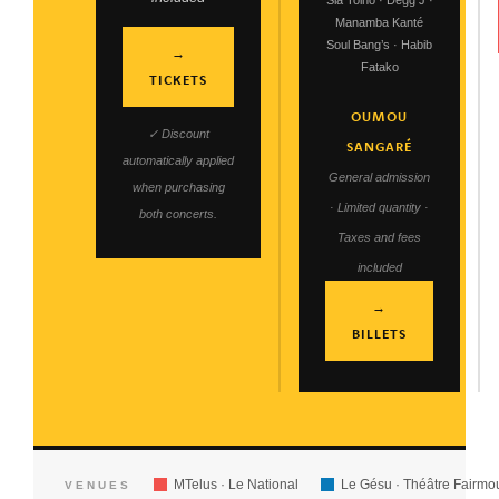
Sia Tolno · Degg J ·
Manamba Kanté
Soul Bang’s · Habib
→
Fatako
TICKETS
OUMOU
✓ Discount
SANGARÉ
automatically applied
General admission
when purchasing
· Limited quantity ·
both concerts.
Taxes and fees
included
→
BILLETS
MTelus · Le National
Le Gésu · Théâtre Fairmo
VENUES