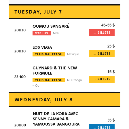
TUESDAY, JULY 7
45–55 $
OUMOU SANGARÉ
20H30
→ BILLETS
Mali
MTELUS
25 $
LOS VEGA
20H30
→ BILLETS
Mexique
CLUB BALATTOU
GUYNARD & THE NEW
15 $
FORMULE
23H00
→ BILLETS
RD Congo
CLUB BALATTOU
– Qc
WEDNESDAY, JULY 8
NUIT DE LA KORA AVEC
SENNY CAMARA &
35 $
YAMOUSSA BANGOURA
20H00
→ BILLETS