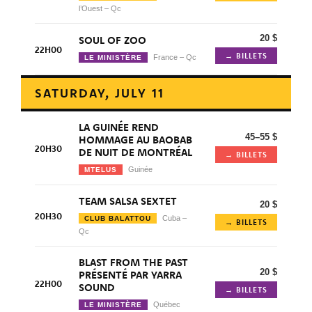
l’Ouest – Qc
20 $
SOUL OF ZOO
22H00
→ BILLETS
France – Qc
LE MINISTÈRE
SATURDAY, JULY 11
LA GUINÉE REND
45–55 $
HOMMAGE AU BAOBAB
20H30
DE NUIT DE MONTRÉAL
→ BILLETS
Guinée
MTELUS
TEAM SALSA SEXTET
20 $
20H30
Cuba –
CLUB BALATTOU
→ BILLETS
Qc
BLAST FROM THE PAST
20 $
PRÉSENTÉ PAR YARRA
22H00
SOUND
→ BILLETS
Québec
LE MINISTÈRE