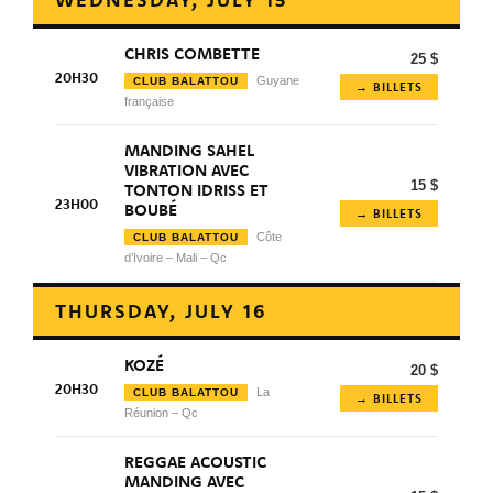
CHRIS COMBETTE
25 $
20H30
Guyane
CLUB BALATTOU
→ BILLETS
française
MANDING SAHEL
VIBRATION AVEC
15 $
TONTON IDRISS ET
23H00
BOUBÉ
→ BILLETS
Côte
CLUB BALATTOU
d’Ivoire – Mali – Qc
THURSDAY, JULY 16
KOZÉ
20 $
20H30
La
CLUB BALATTOU
→ BILLETS
Réunion – Qc
REGGAE ACOUSTIC
MANDING AVEC