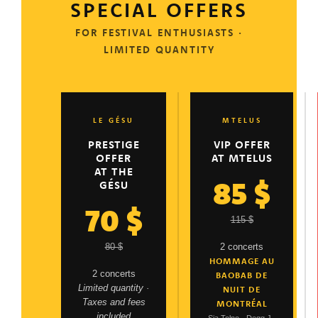
SPECIAL OFFERS
FOR FESTIVAL ENTHUSIASTS ·
LIMITED QUANTITY
LE GÉSU
MTELUS
PRESTIGE
VIP OFFER
OFFER
AT MTELUS
AT THE
85 $
GÉSU
70 $
115 $
80 $
2 concerts
HOMMAGE AU
2 concerts
BAOBAB DE
Limited quantity ·
NUIT DE
Taxes and fees
MONTRÉAL
included