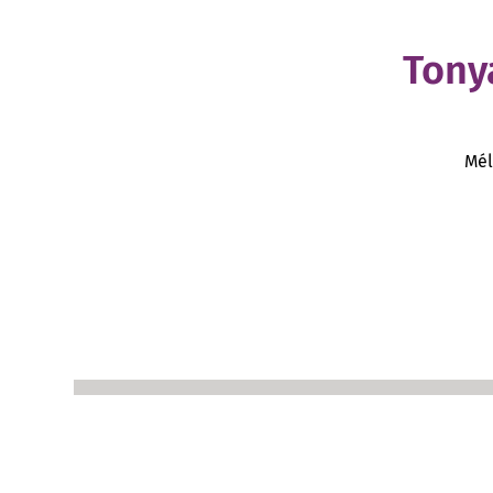
Tony
Mél
BECOME A VOLUNTEER