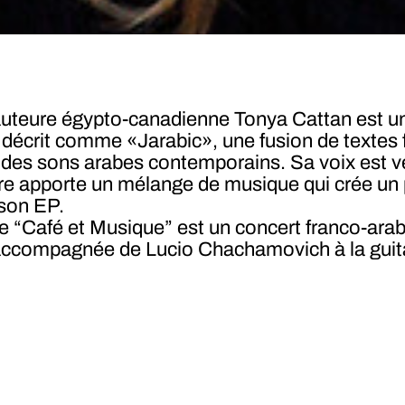
auteure égypto-canadienne Tonya Cattan est un
le décrit comme «Jarabic», une fusion de texte
 des sons arabes contemporains. Sa voix est v
re apporte un mélange de musique qui crée un 
 son EP.
e “Café et Musique” est un concert franco-ara
accompagnée de Lucio Chachamovich à la guita