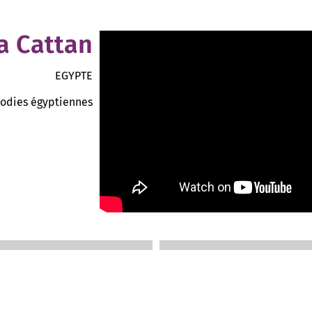
a Cattan
EGYPTE
odies égyptiennes
BECO
VOIR +